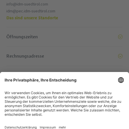
info@idm-suedtirol.com
idm@pec.idm-suedtirol.com
Das sind unsere Standorte
Öffnungszeiten
Rechnungsadresse
Bereit, Berge zu versetzen. Kontaktieren Sie uns!
© IDM Südtirol - Alto Adige
Jobs
Impressum