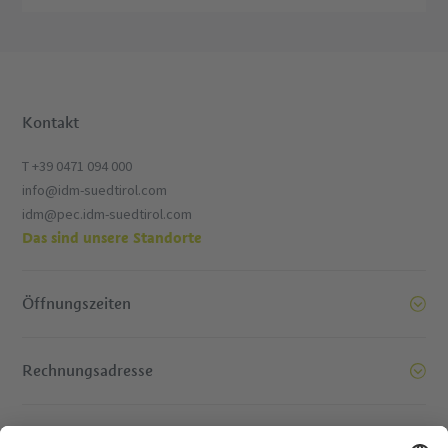
Kontakt
T +39 0471 094 000
info@idm-suedtirol.com
idm@pec.idm-suedtirol.com
Das sind unsere Standorte
Öffnungszeiten
Rechnungsadresse