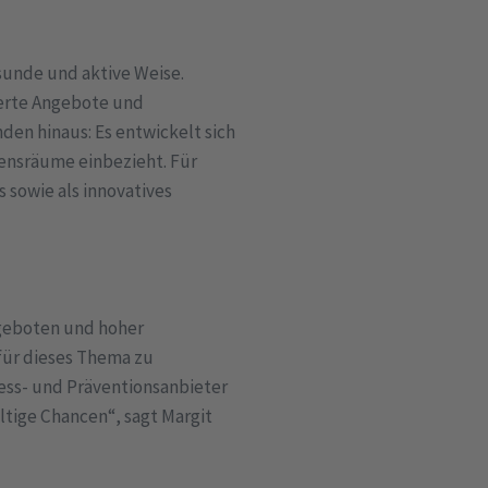
sunde und aktive Weise.
ierte Angebote und
den hinaus: Es entwickelt sich
ensräume einbezieht. Für
 sowie als innovatives
ngeboten und hoher
 für dieses Thema zu
ess- und Präventionsanbieter
ltige Chancen“, sagt Margit