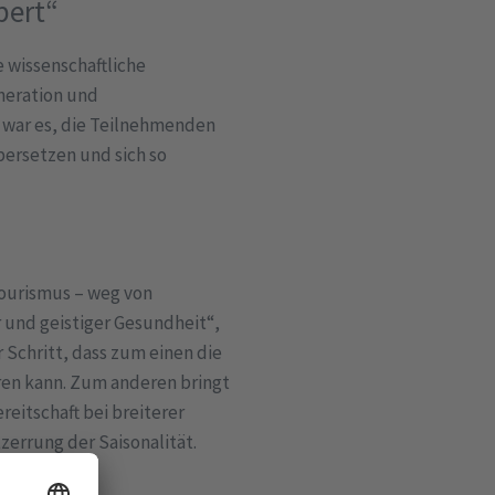
xpert“
 wissenschaftliche
neration und
l war es, die Teilnehmenden
bersetzen und sich so
ourismus – weg von
r und geistiger Gesundheit“,
 Schritt, dass zum einen die
ren kann. Zum anderen bringt
eitschaft bei breiterer
zerrung der Saisonalität.