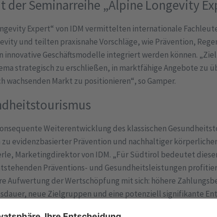
t der Seminarreihe „Alpine Longevity E
ngevity Expert“ von IDM vermittelten internationale Fachleute
ity und teilten praxisnahe Vorschläge, wie Prävention, Rege
n innovative Geschäftsmodelle integriert werden können. „Zie
ema strategisch zu erschließen, in marktfähige Angebote zu ü
ch wachsenden Markt zu positionieren“, so Gamper.
ndheitstourismus
 konsequente Weiterentwicklung des klassischen Gesundheitst
n zu evidenzbasierter Prävention und nachhaltiger körperliche
rle, Marketingdirektor von IDM. „Für Südtirol bedeutet dieser
ntstehenden Präventions- und Gesundheitsleistungen profitie
are Aufwertung der Wertschöpfung mit sich: höhere Zahlungsber
sdauer, neue Zielgruppen und eine potenziell signifikante Ent
 Lebensqualitäts-Ökosystem.“