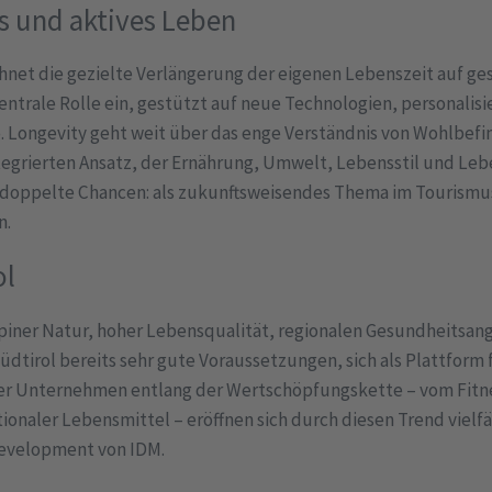
s und aktives Leben
chnet die gezielte Verlängerung der eigenen Lebenszeit auf ge
entrale Rolle ein, gestützt auf neue Technologien, personalis
. Longevity geht weit über das enge Verständnis von Wohlbefin
egrierten Ansatz, der Ernährung, Umwelt, Lebensstil und Leb
d doppelte Chancen: als zukunftsweisendes Thema im Tourismus
n.
ol
lpiner Natur, hoher Lebensqualität, regionalen Gesundheitsa
dtirol bereits sehr gute Voraussetzungen, sich als Plattform
oler Unternehmen entlang der Wertschöpfungskette – vom Fitn
onaler Lebensmittel – eröffnen sich durch diesen Trend vielfä
Development von IDM.