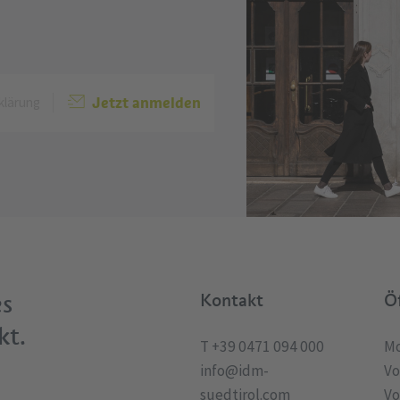
Jetzt anmelden
klärung
es
Kontakt
Ö
kt.
T +39 0471 094 000
Mo
info@idm-
Vo
suedtirol.com
Vo