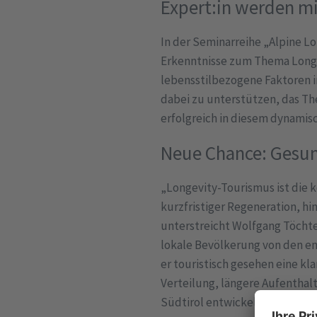
Expert:in werden mi
In der Seminarreihe „Alpine Lo
Erkenntnisse zum Thema Longev
lebensstilbezogene Faktoren i
dabei zu unterstützen, das Th
erfolgreich in diesem dynamis
Neue Chance: Gesu
„Longevity-Tourismus ist die
kurzfristiger Regeneration, hi
unterstreicht Wolfgang Töchte
lokale Bevölkerung von den e
er touristisch gesehen eine kl
Verteilung, längere Aufenthalt
Südtirol entwickelt sich zum