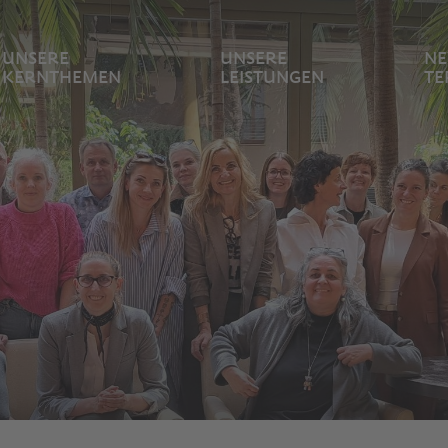
UNSERE
UNSERE
NE
KERNTHEMEN
LEISTUNGEN
TE