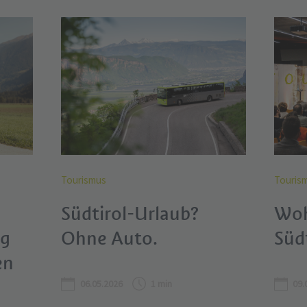
Tourismus
Touris
Südtirol-Urlaub?
Woh
ng
Ohne Auto.
Süd
en
06.05.2026
1 min
09.