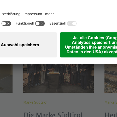
Immer gut informier
iese Artikel könnten Sie auch interessier
Marke Südtirol
Marke S
Die Marke Südtirol
Herb