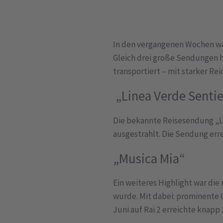
In den vergangenen Wochen war
Gleich drei große Sendungen h
transportiert – mit starker Rei
„Linea Verde Senti
Die bekannte Reisesendung „Li
ausgestrahlt. Die Sendung erre
„Musica Mia“
Ein weiteres Highlight war die
wurde. Mit dabei: prominente G
Juni auf Rai 2 erreichte knapp