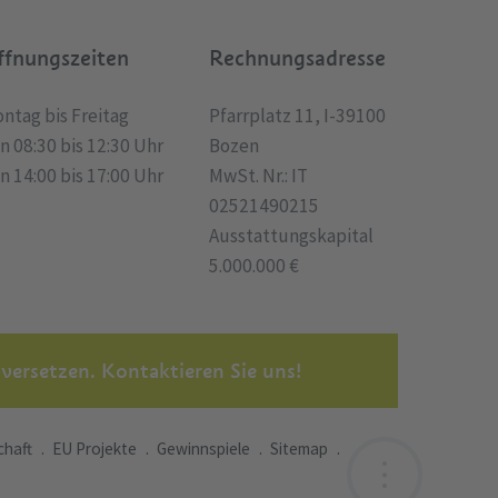
ffnungszeiten
Rechnungsadresse
ntag bis Freitag
Pfarrplatz 11, I-39100
n 08:30 bis 12:30 Uhr
Bozen
n 14:00 bis 17:00 Uhr
MwSt. Nr.: IT
02521490215
Ausstattungskapital
5.000.000 €
 versetzen. Kontaktieren Sie uns!
chaft
EU Projekte
Gewinnspiele
Sitemap