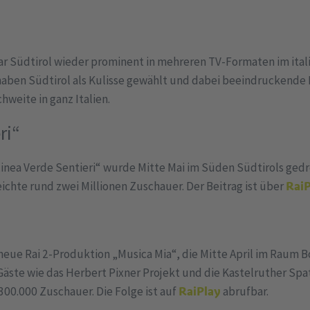
 Südtirol wieder prominent in mehreren TV-Formaten im itali
aben Südtirol als Kulisse gewählt und dabei beeindruckende 
chweite in ganz Italien.
eri“
nea Verde Sentieri“ wurde Mitte Mai im Süden Südtirols gedreh
ichte rund zwei Millionen Zuschauer. Der Beitrag ist über
RaiP
 neue Rai 2-Produktion „Musica Mia“, die Mitte April im Raum
äste wie das Herbert Pixner Projekt und die Kastelruther Spa
 300.000 Zuschauer. Die Folge ist auf
RaiPlay
abrufbar.