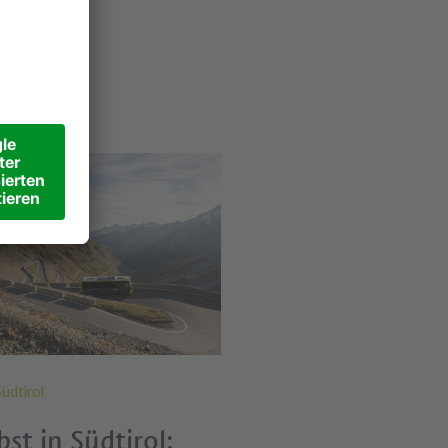
t
en
üdtirol
st in Südtirol: