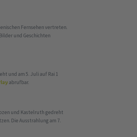
enischen Fernsehen vertreten.
Bilder und Geschichten
t und am 5. Juli auf Rai 1
lay
abrufbar.
 Bozen und Kastelruth gedreht
tzen. Die Ausstrahlung am 7.