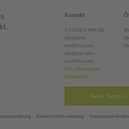
es
Kontakt
Ö
kt.
T +39 0471 094 000
Mo
info@idm-
Vo
suedtirol.com
Vo
idm@pec.idm-
suedtirol.com
Das sind unsere
Standorte
Bereit, Berge zu
schutzerklärung
Barrierefreiheitserklärung
Transparente Gesells