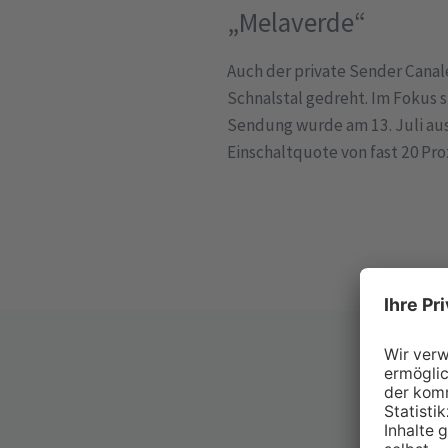
„Melaverde“
Auch der private Sender Canal
Schnalstal gedreht. Im Fokus 
Sendung wurde am 13. Juli aus
Einschaltquote von fast 20 Proz