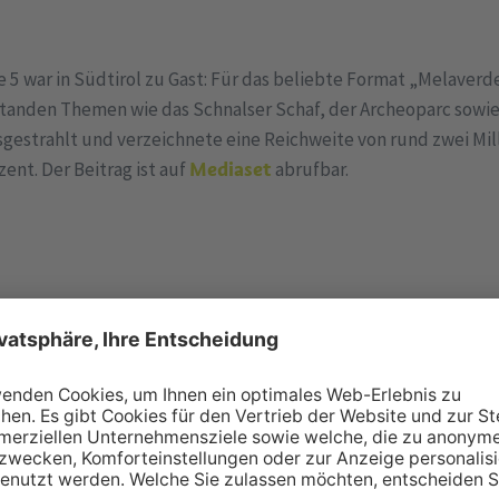
e 5 war in Südtirol zu Gast: Für das beliebte Format „Melaver
standen Themen wie das Schnalser Schaf, der Archeoparc sowie 
gestrahlt und verzeichnete eine Reichweite von rund zwei Mil
ent. Der Beitrag ist auf
Mediaset
abrufbar.