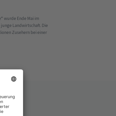
de“ wurde Ende Mai im
junge Landwirtschaft. Die
lionen Zusehern bei einer