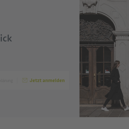
ick
Jetzt anmelden
klärung