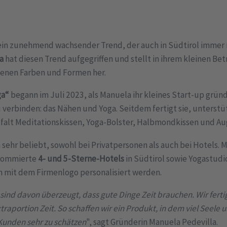
 ein zunehmend wachsender Trend, der auch in Südtirol immer
a
hat diesen Trend aufgegriffen und stellt in ihrem kleinen Be
denen Farben und Formen her.
ga“
begann im Juli 2023, als Manuela ihr kleines Start-up grün
verbinden: das Nähen und Yoga. Seitdem fertigt sie, unterstütz
gfalt Meditationskissen, Yoga-Bolster, Halbmondkissen und Au
 sehr beliebt, sowohl bei Privatpersonen als auch bei Hotels. 
enommierte
4- und 5-Sterne-Hotels
in Südtirol sowie Yogastudio
n mit dem Firmenlogo personalisiert werden.
ind davon überzeugt, dass gute Dinge Zeit brauchen. Wir fertig
xtraportion Zeit. So schaffen wir ein Produkt, in dem viel Seele 
Kunden sehr zu schätzen
", sagt Gründerin Manuela Pedevilla.