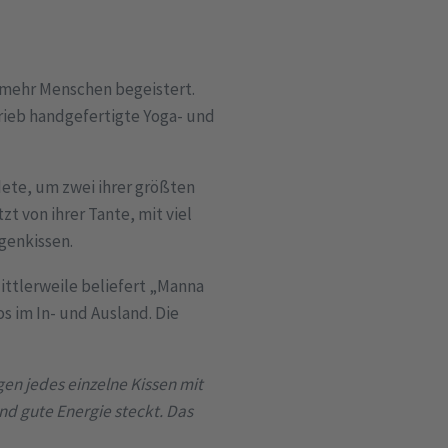
 mehr Menschen begeistert.
trieb handgefertigte Yoga- und
dete, um zwei ihrer größten
t von ihrer Tante, mit viel
genkissen.
Mittlerweile beliefert „Manna
s im In- und Ausland. Die
en jedes einzelne Kissen mit
und gute Energie steckt. Das