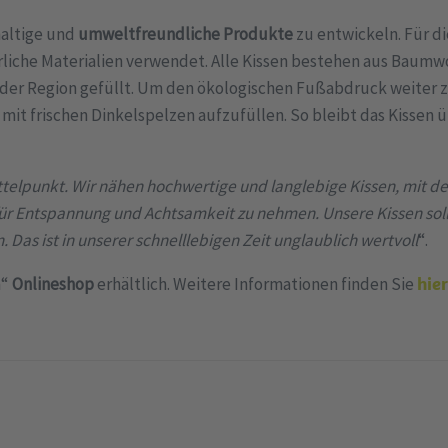
haltige und
umweltfreundliche Produkte
zu entwickeln. Für d
iche Materialien verwendet. Alle Kissen bestehen aus Baumwo
der Region gefüllt. Um den ökologischen Fußabdruck weiter z
 mit frischen Dinkelspelzen aufzufüllen. So bleibt das Kissen ü
ttelpunkt. Wir nähen hochwertige und langlebige Kissen, mit d
 für Entspannung und Achtsamkeit zu nehmen. Unsere Kissen soll
Das ist in unserer schnelllebigen Zeit unglaublich wertvoll
“.
a“
Onlineshop
erhältlich. Weitere Informationen finden Sie
hier