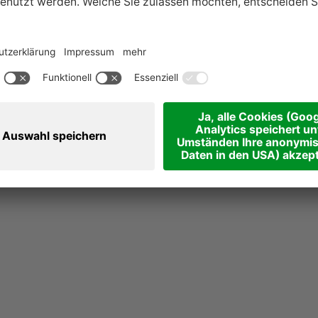
nsetzen oder
er
ect
organisiert.
inar findet in