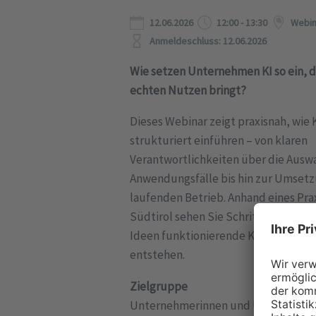
12.06.2026
12:00 - 13:30
Webin
Anmeldeschluss: 12.06.2026
Wie setzen Unternehmen KI so ein, d
echten Nutzen bringt?
Dieses Webinar zeigt praxisnah, wie
strukturiert einführen – von klaren
Verantwortlichkeiten über die Auswa
Anwendungsfälle bis hin zur Umset
laufenden Betrieb. Anhand eines Prax
Südtirol sehen Sie Schritt für Schrit
Ideen funktionierende KI-gestützte
entstehen.
Zielgruppe
Unternehmerinnen und Unternehmer