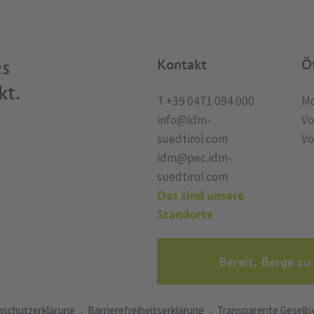
es
Kontakt
Ö
kt.
T +39 0471 094 000
Mo
info@idm-
Vo
suedtirol.com
Vo
idm@pec.idm-
suedtirol.com
Das sind unsere
Standorte
Bereit, Berge zu
schutzerklärung
Barrierefreiheitserklärung
Transparente Gesells