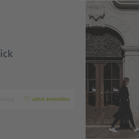
ick
Jetzt anmelden
klärung