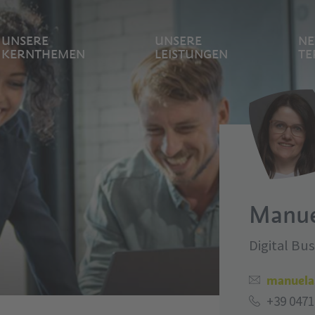
UNSERE
UNSERE
NE
KERNTHEMEN
LEISTUNGEN
TE
Manue
Digital Bu
manuela
+39 0471