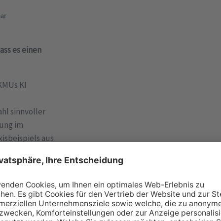
ar
ass es einen
 KMUs KI
hl sinnvoller
zung im
isbeispiels aus
t, wie aus ersten
 Abläufe
 aus allen