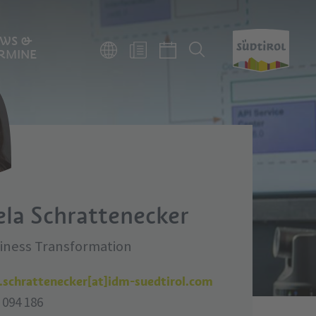
WS &
RMINE
la Schrattenecker
siness Transformation
.schrattenecker[at]idm-suedtirol.com
 094 186