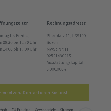
ffnungszeiten
Rechnungsadresse
ntag bis Freitag
Pfarrplatz 11, I-39100
n 08:30 bis 12:30 Uhr
Bozen
n 14:00 bis 17:00 Uhr
MwSt. Nr.: IT
02521490215
Ausstattungskapital
5.000.000 €
 versetzen. Kontaktieren Sie uns!
chaft
EU Projekte
Gewinnspiele
Sitemap