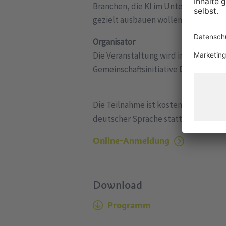
Branchen, die KI im Unternehmen ei
gezielt ausbauen wollen.
Organisator
Die Veranstaltung wird im Rahmen d
Gemeinschaftsinitiative
Digital Conn
Die Teilnahme ist kostenlos. Das Web
deutscher Sprache statt.
Online-Anmeldung
Download
Programm