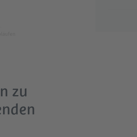
bläufen
n zu
enden