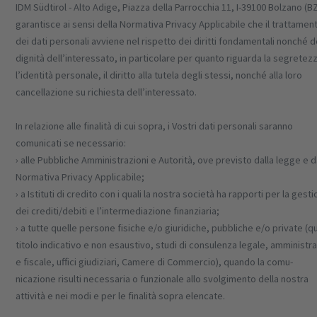
IDM Südtirol - Alto Adige, Piazza della Parrocchia 11, I-39100 Bolzano (BZ
garantisce ai sensi della Normativa Privacy Applicabile che il trattamen
dei dati personali avviene nel rispetto dei diritti fondamentali nonché d
dignità dell’interessato, in particolare per quanto riguarda la segretez
l’identità personale, il diritto alla tutela degli stessi, nonché alla loro
cancellazione su richiesta dell’interessato.
In relazione alle finalità di cui sopra, i Vostri dati personali saranno
comunicati se necessario:
› alle Pubbliche Amministrazioni e Autorità, ove previsto dalla legge e d
Normativa Privacy Applicabile;
› a Istituti di credito con i quali la nostra società ha rapporti per la gest
dei crediti/debiti e l’intermediazione finanziaria;
› a tutte quelle persone fisiche e/o giuridiche, pubbliche e/o private (qu
titolo indicativo e non esaustivo, studi di consulenza legale, amministra
e fiscale, uffici giudiziari, Camere di Commercio), quando la comu-
nicazione risulti necessaria o funzionale allo svolgimento della nostra
attività e nei modi e per le finalità sopra elencate.