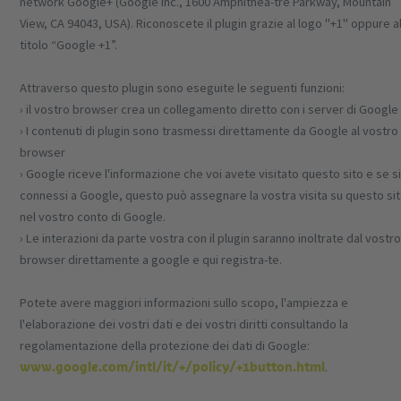
network Google+ (Google Inc., 1600 Amphithea-tre Parkway, Mountain
View, CA 94043, USA). Riconoscete il plugin grazie al logo "+1" oppure a
titolo “Google +1”.
Attraverso questo plugin sono eseguite le seguenti funzioni:
› il vostro browser crea un collegamento diretto con i server di Google
› I contenuti di plugin sono trasmessi direttamente da Google al vostro
browser
› Google riceve l'informazione che voi avete visitato questo sito e se s
connessi a Google, questo può assegnare la vostra visita su questo si
nel vostro conto di Google.
› Le interazioni da parte vostra con il plugin saranno inoltrate dal vostr
browser direttamente a google e qui registra-te.
Potete avere maggiori informazioni sullo scopo, l'ampiezza e
l'elaborazione dei vostri dati e dei vostri diritti consultando la
regolamentazione della protezione dei dati di Google:
www.google.com/intl/it/+/policy/+1button.html
.