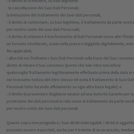
› il diritto di richiedere, su basi legittime:
la cancellazione dei Suoi Dati Personali;
la limitazione del trattamento dei Suoi dati personali;
› il diritto di contestare, su basi legittime, il trattamento da parte nostr
per nostro conto dei suoi dati Perso-nali;
› il diritto di ottenere il trasferimento di Dati Personali verso altri Titolari
un formato strutturato, usato nella prassi e leggibile digitalmente, entr
fini applicabili;
› allorché noi Trattiamo i Suoi Dati Personali sulla base del Suo consenso
diritto di ritirare il Suo consenso (posto che tale ritiro non inficia
qualsivoglia Trattamento legittimamente effettuato prima della data in 
noi riceviamo notizia del ritiro stesso né evita il trattamento di Suoi Dat
Personali fatto facendo affidamento su ogni altra base legale); e
› il diritto di presentare doglianze innanzi ad una Autorità Garante per la
protezione dei dati personali in rela-zione al trattamento da parte nost
per nostro conto dei Suoi dati personali.
Quanto sopra non pregiudica i Suoi diritti inderogabili. I diritti in oggett
possono essere esercitati, anche per il tramite di un incaricato, media