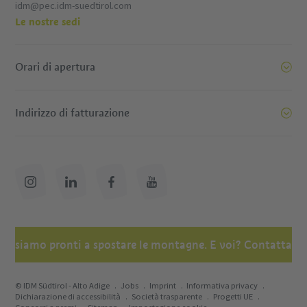
idm@pec.idm-suedtirol.com
Le nostre sedi
Orari di apertura
Indirizzo di fatturazione
oi siamo pronti a spostare le montagne. E voi? Contattatec
© IDM Südtirol - Alto Adige
Jobs
Imprint
Informativa privacy
Dichiarazione di accessibilità
Società trasparente
Progetti UE