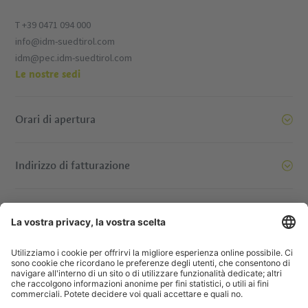
T +39 0471 094 000
info@idm-suedtirol.com
idm@pec.idm-suedtirol.com
Le nostre sedi
Orari di apertura
Indirizzo di fatturazione
oi siamo pronti a spostare le montagne. E voi? Contattatec