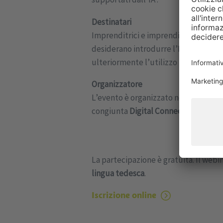
Destinatari
Imprenditrici e imprenditori di tutti 
desiderano introdurre l’IA in azienda
ulteriormente l’utilizzo in modo stra
Organizzatore
L’evento è organizzato nell’ambito de
congiunta
Digital Connect
.
La partecipazione è gratuita. Il webina
lingua tedesca
.
Iscrizione online