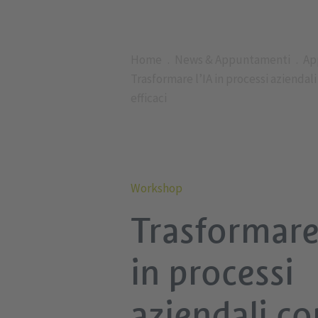
Home
News & Appuntamenti
Ap
Trasformare l’IA in processi aziendal
efficaci
Workshop
Trasformare 
in processi
aziendali co