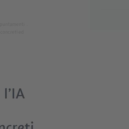
puntamenti
i concreti ed
l’IA
ncreti