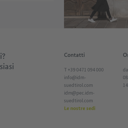
i?
Contatti
Or
siasi
T +39 0471 094 000
da
info@idm-
08
suedtirol.com
14
idm@pec.idm-
suedtirol.com
Le nostre sedi