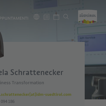
PPUNTAMENTI
la Schrattenecker
siness Transformation
.schrattenecker[at]idm-suedtirol.com
 094 186