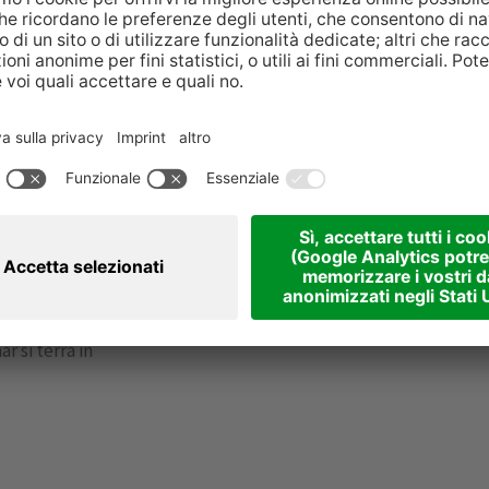
i settori che
 o svilupparne
tegico e mirato.
ll’iniziativa
r si terrà in