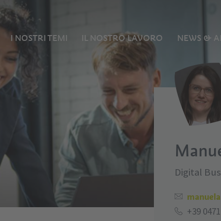
I NOSTRI TEMI
IL NOSTRO LAVORO
NEWS & A
Manue
Digital Bu
manuela
+39 0471