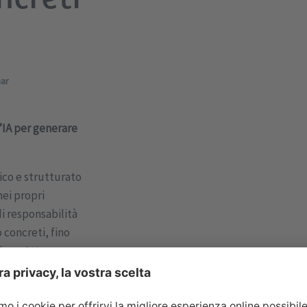
ar
’IA per generare
co e strutturato
nei propri
di responsabilità
o concreti, fino
diane. Attraverso
irete passo dopo
cessi efficaci