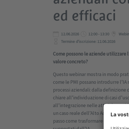
ed efficaci
12.06.2026
12:00 - 13:30
Webin
Termine d'iscrizione: 12.06.2026
Come possono le aziende utilizzare l
valore concreto?
Questo webinar mostra in modo prati
come le PMI possano introdurre l’IA 
processi aziendali: dalla definizione 
chiare all’individuazione di casi d’us
all’integrazione nelle attività quoti
un caso reale dell’Alto Adige, scopr
passo come trasformare le idee in pro
supportati dall’IA .