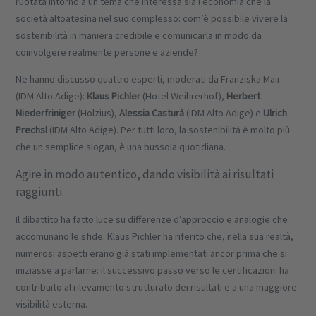
ruotata intorno a un tema che interessa sia l’economia che la
società altoatesina nel suo complesso: com’è possibile vivere la
sostenibilità in maniera credibile e comunicarla in modo da
coinvolgere realmente persone e aziende?
Ne hanno discusso quattro esperti, moderati da Franziska Mair
(IDM Alto Adige):
Klaus Pichler
(Hotel Weihrerhof),
Herbert
Niederfriniger
(Holzius),
Alessia Casturà
(IDM Alto Adige) e
Ulrich
Prechsl
(IDM Alto Adige). Per tutti loro, la sostenibilità è molto più
che un semplice slogan, è una bussola quotidiana.
Agire in modo autentico, dando visibilità ai risultati
raggiunti
Il dibattito ha fatto luce su differenze d’approccio e analogie che
accomunano le sfide. Klaus Pichler ha riferito che, nella sua realtà,
numerosi aspetti erano già stati implementati ancor prima che si
iniziasse a parlarne: il successivo passo verso le certificazioni ha
contribuito al rilevamento strutturato dei risultati e a una maggiore
visibilità esterna.