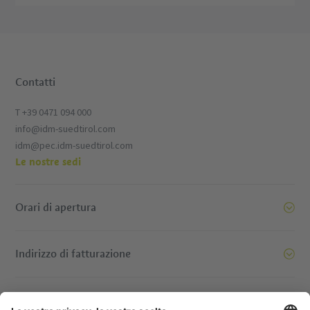
Contatti
T +39 0471 094 000
info@idm-suedtirol.com
idm@pec.idm-suedtirol.com
Le nostre sedi
Orari di apertura
Indirizzo di fatturazione