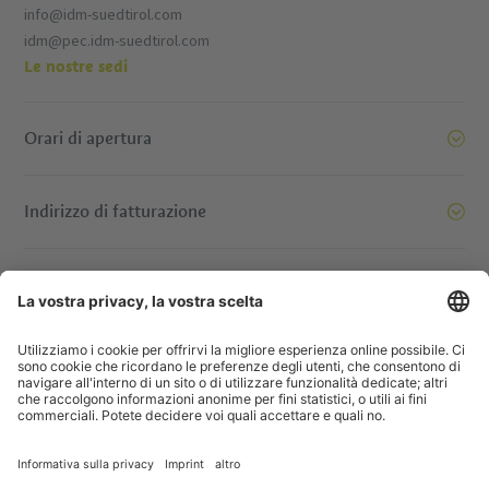
info@idm-suedtirol.com
idm@pec.idm-suedtirol.com
Le nostre sedi
Orari di apertura
Indirizzo di fatturazione
oi siamo pronti a spostare le montagne. E voi? Contattatec
© IDM Südtirol - Alto Adige
Jobs
Imprint
Informativa privacy