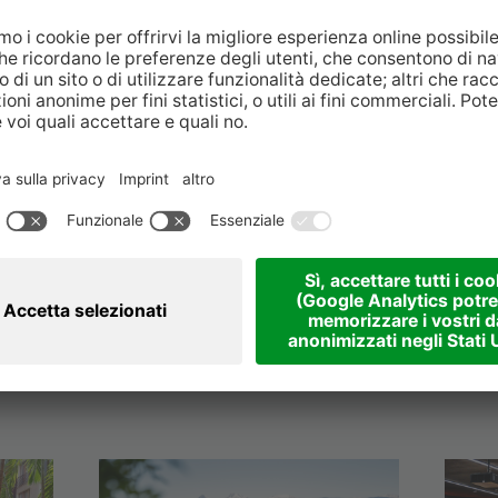
Sempre ben informat
Articoli correlati