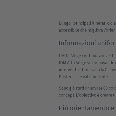
Lungo i principali itinerari ci
accessibile che migliora l’orient
Informazioni uniform
L’Alto Adige continua a investi
IDM Alto Adige sta rinnovando c
interventi interessano la Ciclov
Pusteria e le valli limitrofe.
Sono già stati rinnovate 63 co
concept. L’obiettivo è creare 
Più orientamento e m