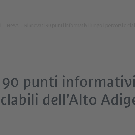
i
News
Rinnovati 90 punti informativi lungo i percorsi ciclab
90 punti informativi
clabili dell’Alto Adig