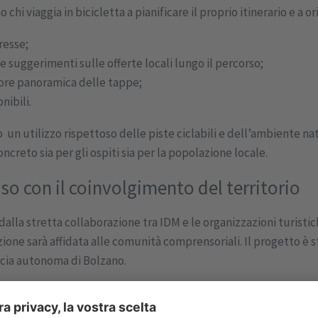
 chi viaggia in bicicletta a pianificare il proprio itinerario e a or
resse;
i e suggerimenti sulle offerte locali lungo il percorso;
iore panoramica delle tappe;
nibili.
n utilizzo rispettoso delle piste ciclabili e dell’ambiente n
creto sia per gli ospiti sia per la popolazione locale.
so con il coinvolgimento del territorio
alla stretta collaborazione tra IDM e le organizzazioni turistich
zione sarà affidata alle comunità comprensoriali. Il progetto è 
ncia autonoma di Bolzano.
ponibili nel nostro
comunicato stampa
.