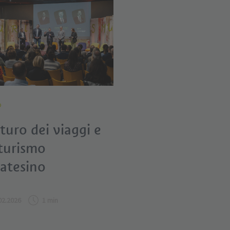
o
uturo dei viaggi e
 turismo
oatesino
02.2026
1 min