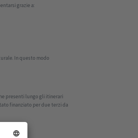
ientarsi grazie a:
aturale. In questo modo
e presenti lungo gli itinerari
stato finanziato per due terzi da