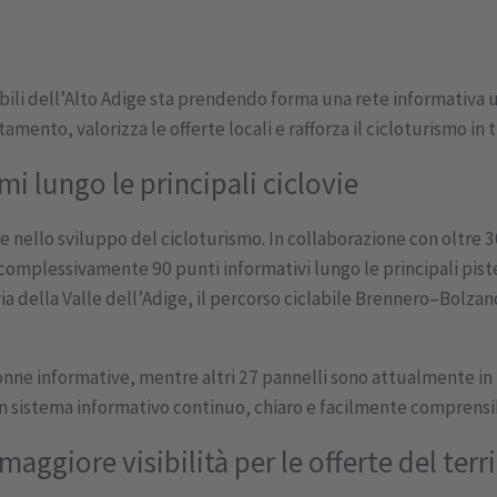
clabili dell’Alto Adige sta prendendo forma una rete informativa
amento, valorizza le offerte locali e rafforza il cicloturismo in tu
i lungo le principali ciclovie
re nello sviluppo del cicloturismo. In collaborazione con oltre 3
omplessivamente 90 punti informativi lungo le principali piste ci
ia della Valle dell’Adige, il percorso ciclabile Brennero–Bolzano
lonne informative, mentre altri 27 pannelli sono attualmente i
un sistema informativo continuo, chiaro e facilmente comprensib
aggiore visibilità per le offerte del terr