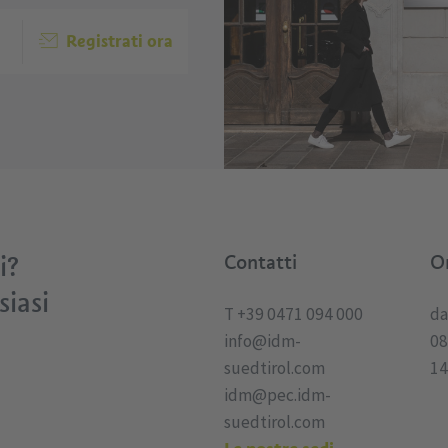
Registrati ora
i?
Contatti
Or
siasi
T +39 0471 094 000
da
info@idm-
08
suedtirol.com
14
idm@pec.idm-
suedtirol.com