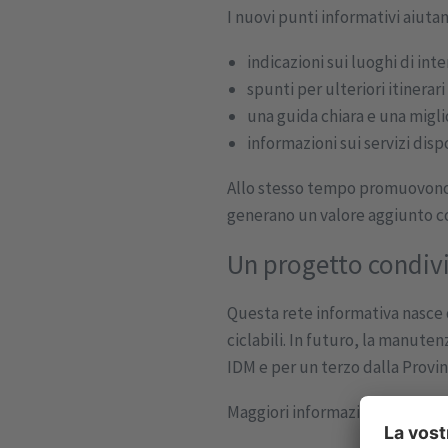
I nuovi punti informativi aiutano
indicazioni sui luoghi di inte
spunti per ulteriori itinerar
una guida chiara e una migl
informazioni sui servizi dispo
Allo stesso tempo promuovono u
generano un valore aggiunto con
Un progetto condivi
Questa rete informativa nasce d
ciclabili. In futuro, la manuten
IDM e per un terzo dalla Provi
Maggiori informazioni sono dis