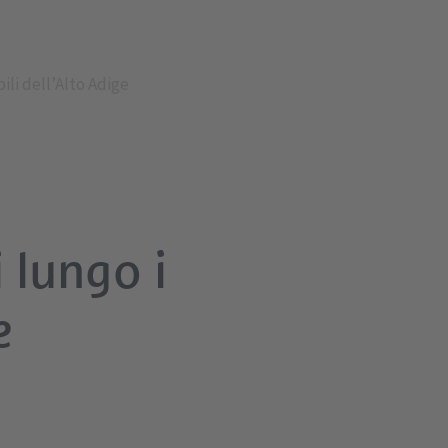
ili dell’Alto Adige
 lungo i
e