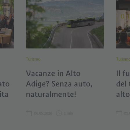
Turismo
Turism
Vacanze in Alto
Il f
ato
Adige? Senza auto,
del
ita
naturalmente!
alt
06.05.2026
1 min
09.