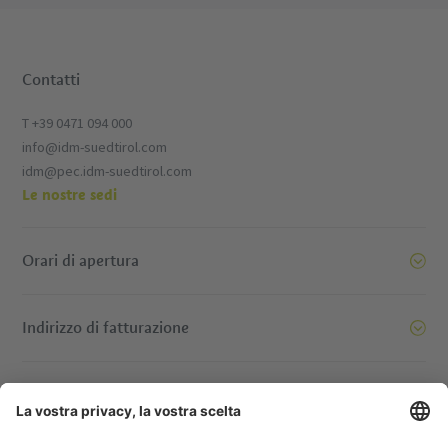
Contatti
T +39 0471 094 000
info@idm-suedtirol.com
idm@pec.idm-suedtirol.com
Le nostre sedi
Orari di apertura
Indirizzo di fatturazione