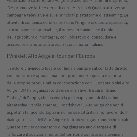
Federazione Latterie Alto Adige e le aziende Mila, Brimi e Vipiteno,
IDM promuove latte e derivati con il Marchio di Qualità attraverso
campagne televisive e sulle principali piattaforme di streaming. Le
attività di comunicazione valorizzano l’origine di queste specialità,
la produzione responsabile, il benessere animale e il ruolo
dell’agricoltura di montagna, con l’obiettivo di consolidare e
accrescere la notorietà presso i consumatori italiani.
I Vini dell’Alto Adige in tour per l’Europa
Il settore vitivinicolo locale continua a puntare sul contatto diretto
con operatori e appassionati per promuovere qualità e varietà
delle proprie produzioni. In collaborazione con il Consorzio Vini Alto
Adige, IDM ha organizzato diverse iniziative, tra cui il “Grand
Tasting” di Zurigo, che ha visto la partecipazione di 44 cantine
altoatesine. Parallelamente, il roadshow “L’Alto Adige che non ti
aspetti” sta facendo tappa in numerose città italiane, favorendo il
dialogo tra i vini dell’Alto Adige e le tradizioni gastronomiche locali.
Queste attività consentono di raggiungere nuovi target e di
rafforzare il posizionamento del territorio come area vitivinicola