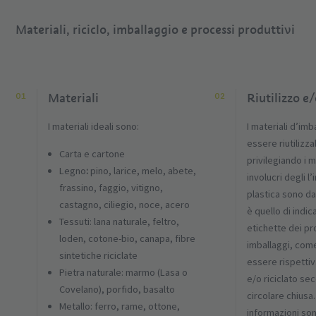
Materiali, riciclo, imballaggio e processi produttivi
Materiali
Riutilizzo e/
I materiali ideali sono:
I materiali d’im
essere riutilizzabi
Carta e cartone
privilegiando i ma
Legno
:
pino, larice, melo, abete,
involucri degli l’
frassino, faggio, vitigno,
plastica sono da
castagno, ciliegio, noce, acero
è quello di indi
Tessuti: lana naturale, feltro,
etichette dei pr
loden, cotone-bio, canapa, fibre
imballaggi, com
sintetiche riciclate
essere rispettiv
Pietra naturale: marmo (Lasa o
e/o riciclato s
Covelano), porfido, basalto
circolare chiusa
Metallo: ferro, rame, ottone,
informazioni son