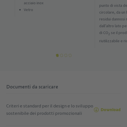
acciaio inox
punto di vista d
Vetro
circolare, da un 
residui dannosi 
dall’altro lato p
di CO
se il pro
2
riutilizzabile e ri
Documenti da scaricare
Criteri e standard per il design e lo sviluppo
Download
sostenibile dei prodotti promozionali