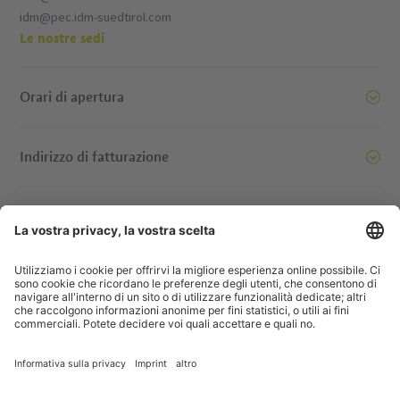
idm@pec.idm-suedtirol.com
Le nostre sedi
Orari di apertura
Indirizzo di fatturazione
oi siamo pronti a spostare le montagne. E voi? Contattatec
© IDM Südtirol - Alto Adige
Jobs
Imprint
Informativa privacy
Dichiarazione di accessibilità
Società trasparente
Progetti UE