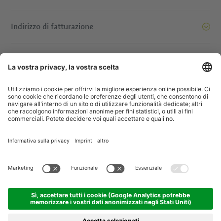
Indirizzo di fatturazione
oi siamo pronti a spostare le montagne. E voi? Contattatec
© IDM Südtirol - Alto Adige
Jobs
Imprint
Informativa privacy
Dichiarazione di accessibilità
Società trasparente
Progetti UE
Concorsi a premi
Sitemap
Impostazione cookie
produced by