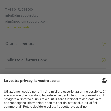
T +39 0471 094 000
info@idm-suedtirol.com
idm@pec.idm-suedtirol.com
Le nostre sedi
Orari di apertura
Indirizzo di fatturazione
oi siamo pronti a spostare le montagne. E voi? Contattatec