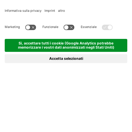
MENU
NEWS
APPUNTAMENTI
RICERCA
Cosa bolle nella pentola di IDM
Alto Adige?
Le nostre ultime news