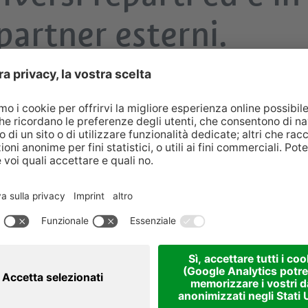
partner esterni.
tili e aggiornate su soggiorni ed escursioni, garantendo loro un’
e loro decisioni, mantengono un legame emotivo con gli ospiti ac
to Adige.
i
ngolazioni utilizzando diversi formati, coniugando lo storytellin
 diversi canali social. I contenuti e la gestione della community
 contenuti principali riguardano i temi di viaggio, distribuiti in
 gestione della community tengono conto delle esigenze e del liv