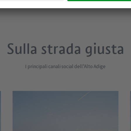
Sulla strada giusta
I principali canali social dell’Alto Adige