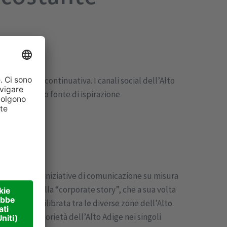
assistenza continuativa. I canali social dell’Alto
quisiti, sono fonte di ispirazione
g di qualità a iniziative di comunicazione su misura
 si basano sulla “corporate story”, che a sua volta
 maniera equilibrata tra le diverse zone dell’Alto
ello di notorietà dell’Alto Adige nei singoli