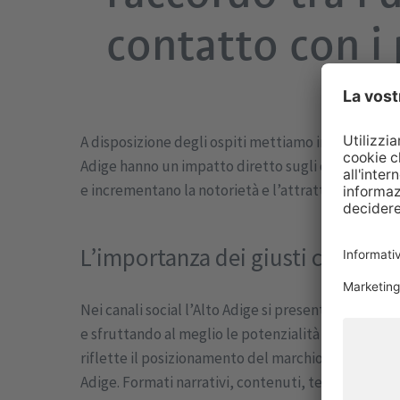
contatto con i 
A disposizione degli ospiti mettiamo informazioni u
Adige hanno un impatto diretto sugli ospiti e sull
e incrementano la notorietà e l’attrattività dell’Al
L’importanza dei giusti contenut
Nei canali social l’Alto Adige si presenta da più a
e sfruttando al meglio le potenzialità tecniche dei
riflette il posizionamento del marchio Alto Adige. I
Adige. Formati narrativi, contenuti, tempistiche e