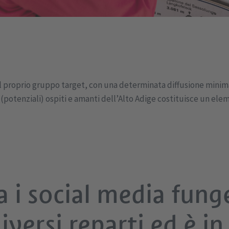
 il proprio gruppo target, con una determinata diffusione minima 
n (potenziali) ospiti e amanti dell’Alto Adige costituisce un e
a i social media fung
diversi reparti ed è i