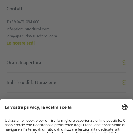
Contatti
T +39 0471 094 000
info@idm-suedtirol.com
idm@pec.idm-suedtirol.com
Le nostre sedi
Orari di apertura
Indirizzo di fatturazione