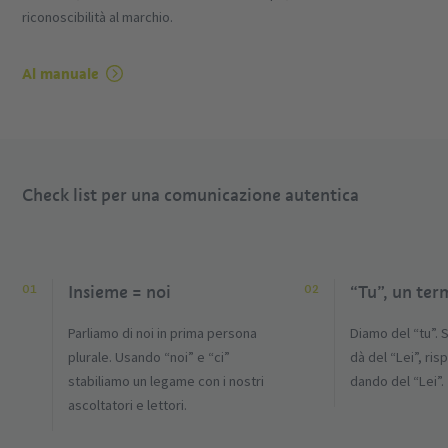
riconoscibilità al marchio.
Al manuale
Check list per una comunicazione autentica
Insieme = noi
“Tu”, un ter
Parliamo di noi in prima persona
Diamo del “tu”. 
plurale. Usando “noi” e “ci”
dà del “Lei”, ri
stabiliamo un legame con i nostri
dando del “Lei”.
ascoltatori e lettori.