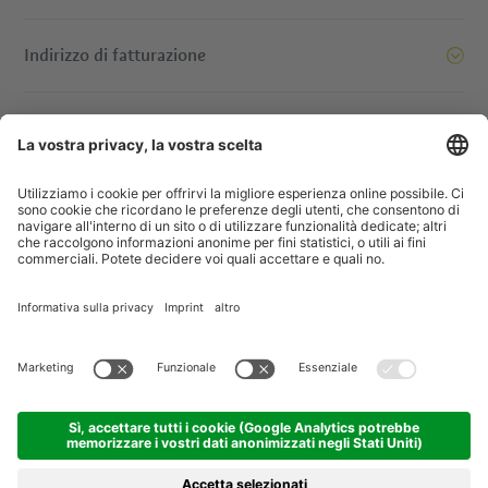
Indirizzo di fatturazione
oi siamo pronti a spostare le montagne. E voi? Contattatec
© IDM Südtirol - Alto Adige
Jobs
Imprint
Informativa privacy
Dichiarazione di accessibilità
Società trasparente
Progetti UE
Concorsi a premi
Sitemap
Impostazione cookie
produced by