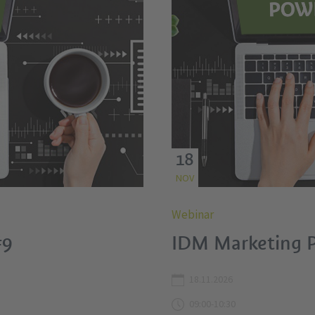
18
NOV
Webinar
#9
IDM Marketing 
18.11.2026
09:00-10:30