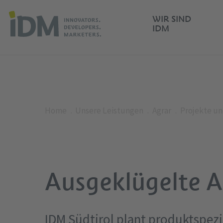
WIR SIND
IDM
Home
Unsere Leistungen
Agrar
Projekte u
Ausgeklügelte A
IDM Südtirol plant produktspez