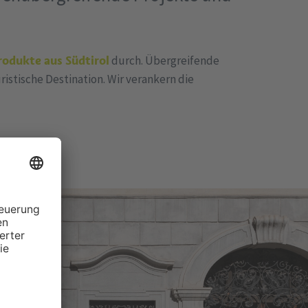
rodukte aus Südtirol
durch. Übergreifende
istische Destination. Wir verankern die