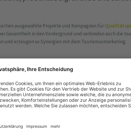
sortien ausgewählte Projekte und Kampagnen für
Qualitätsp
ner Gesamtheit in den Vordergrund und verbinden auch die tour
on und erzeugen so Synergien mit dem Tourismusmarketing.
ick