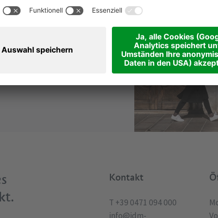
Jetzt anmelden
klärung
es
Kontakt
Ö
kt.
T +39 0471 094 000
Mo
info@idm-
Vo