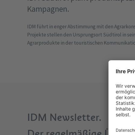
Kampagnen.
IDM führt in enger Abstimmung mit den Agrarkon
Projekte stellen den Ursprungsort Südtirol in sei
Agrarprodukte in der touristischen Kommunikati
IDM Newsletter.
Der regelmäßige Überbl