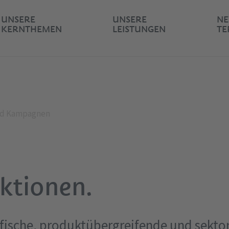
UNSERE
UNSERE
NE
KERNTHEMEN
LEISTUNGEN
TE
nd Kampagnen
ktionen.
ifische, produktübergreifende und sekto