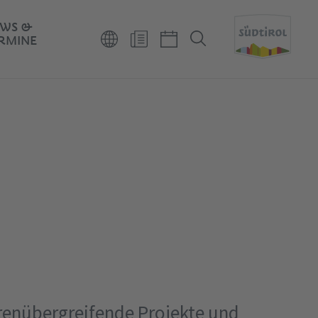
WS &
RMINE
renübergreifende Projekte und