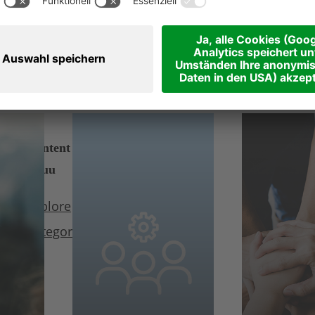
Ein Team, ein Ziel
ie Zukunft Südtirols gemeinsam gestalt