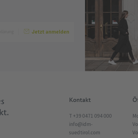
Jetzt anmelden
klärung
es
Kontakt
Ö
kt.
T +39 0471 094 000
Mo
info@idm-
Vo
suedtirol.com
Vo