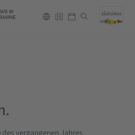
WS &
RMINE
n.
ge des vergangenen Jahres.