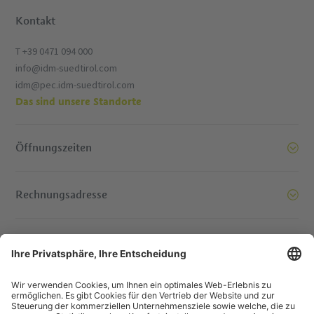
Kontakt
T +39 0471 094 000
info@idm-suedtirol.com
idm@pec.idm-suedtirol.com
Das sind unsere Standorte
Öffnungszeiten
Rechnungsadresse