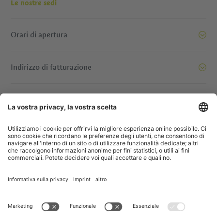
Le nostre sedi
Orari di apertura
Indirizzo di fatturazione
oi siamo pronti a spostare le montagne. E voi? Contattatec
© IDM Südtirol - Alto Adige
Jobs
Imprint
Informativa privacy
Dichiarazione di accessibilità
Società trasparente
Progetti UE
Concorsi a premi
Sitemap
Impostazione cookie