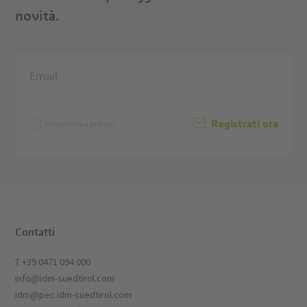
novità.
Registrati ora
Informativa privacy
Contatti
T +39 0471 094 000
info@idm-suedtirol.com
idm@pec.idm-suedtirol.com