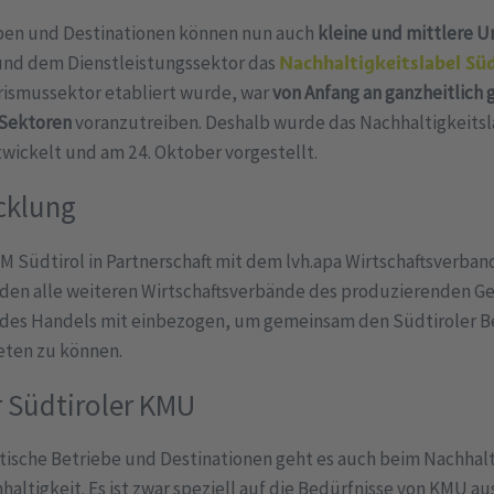
eben und Destinationen können nun auch
kleine und mittlere 
und dem Dienstleistungssektor das
Nachhaltigkeitslabel Sü
rismussektor etabliert wurde, war
von Anfang an ganzheitlich
 Sektoren
voranzutreiben. Deshalb wurde das Nachhaltigkeits
wickelt und am 24. Oktober vorgestellt.
cklung
M Südtirol in Partnerschaft mit dem lvh.apa Wirtschaftsverban
en alle weiteren Wirtschaftsverbände des produzierenden G
des Handels mit einbezogen, um gemeinsam den Südtiroler Be
eten zu können.
r Südtiroler KMU
stische Betriebe und Destinationen geht es auch beim Nachhal
tigkeit. Es ist zwar speziell auf die Bedürfnisse von KMU aus