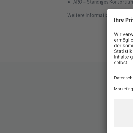
ARO – Ständiges Konsortium
Weitere Informationen stehen 
D