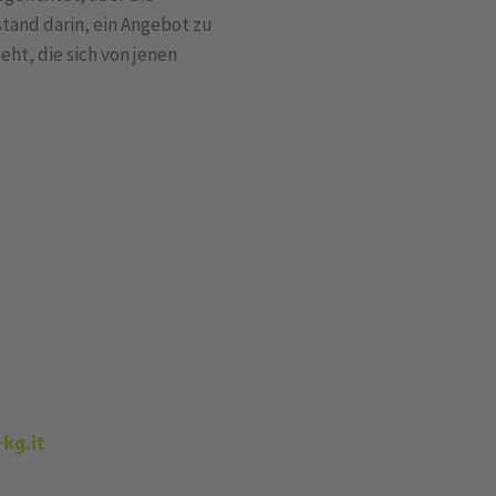
stand darin, ein Angebot zu
eht, die sich von jenen
kg.it