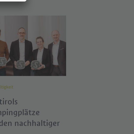
tigkeit
irols
pingplätze
den nachhaltiger