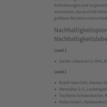
Anforderungen sind so gestalte
entwickeln, das auch die klein
größerer Betriebe unterscheid
Nachhaltigkeitspion
Nachhaltigkeitslabe
Level 2
Zacher Johann & Co. OHG, B
Level 1
Ruedl Hans OHG, Klavenz 56
Alema.Bau S.r.l., Laubengas
Tischlerei Schwienbacher, 
Malbo GmbH, Handwerkerzo