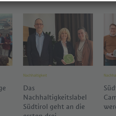
Nachhaltigkeit
Nachhal
ge
Das
Südt
Nachhaltigkeitslabel
Cam
Südtirol geht an die
wer
ersten drei