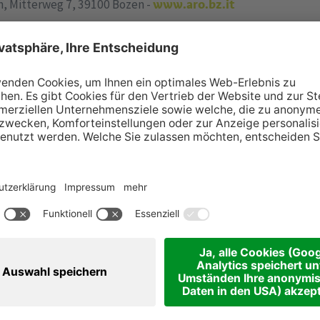
, Mitterweg 7, 39100 Bozen -
www.aro.bz.it
in der
Pressemitteilung
zur Verfügung.
Immer gut informier
iese Artikel könnten Sie auch interessier