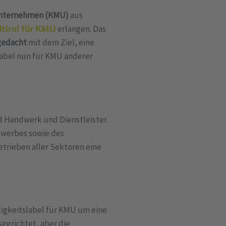
Unternehmen (KMU)
aus
dtirol für KMU
erlangen. Das
 gedacht
mit dem Ziel, eine
label nun für KMU anderer
d Handwerk und Dienstleister.
ewerbes sowie des
trieben aller Sektoren eine
tigkeitslabel für KMU um eine
gerichtet, aber die