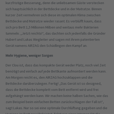
kurzfristige Besserung, denn die unliebsamen Gäste verstecken
sich hauptsächlich in der Bettdecke und in der Matratze. Binnen
kurzer Zeit vermehren sich diese im optimalen Klima zwischen
Bettdecke und Matratze wieder rasant. Es verblüfft kaum, dass
sich pro Bett 1,5 Millionen Milben und weitaus mehr Bakterien
tummeln. „Jetzt reichts!“, das dachten sich jedenfalls die Gründer
Hubert und Lukas Wegleiter und sagen mit ihrem patentierten
Gerät namens AIRZAG den Schädlingen den Kampf an.
Mehr Hygiene, weniger Sorgen
Der Clou ist, dass das kompakte Gerät weder Platz, noch viel Zeit
benötigt und einfach auf jede Bettkante aufmontiert werden kann.
Am Morgen reicht es, den AIRZAG hochzuklappen und die
Bettdecke darüberzulegen. Fertig! „Das Gerät ist so designed,
dass die Bettdecke komplett vom Bett entfernt wird und frei
aufgehängt werden kann. Wir machen keine halben Sachen, wie das
zum Beispiel beim einfachen Betten zurückschlagen der Fall ist“,
sagt Lukas. Nur so sei eine optimale Durchlüftung gegeben und die