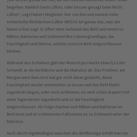
begehen. Nämlich beim Lüften, oder besser gesagt beim Nicht-
Lüften“, sagt Hubert Wegleiter. Der von ihm und seinem Sohn
entwickelte Bettdecken-Lüfter AIRZAG tut genau das, was der
Name schon sagt. Er lüftet ohne Aufwand das Bett und nimmt so
Milben, Bakterien und Schimmel ihre Lebensgrundlage, die
Feuchtigkeit und Wärme, welche sonst im Bett eingeschlossen
bleiben.
Während des Schlafens gibt der Mensch pro Nacht etwa 0,5 Liter
Schweiß an die Bettdecke und die Matratze ab. Das Problem: am
Morgen wird dann erst mal gar nicht daran gedacht, diese
Feuchtigkeit wieder entweichen zu lassen und das Bett bleibt
zugedeckt liegen, oder noch schlimmer, es wird schön drapiert mit
einer Tagesdecke zugedeckt und so die Feuchtigkeit
eingeschlossen. Als Folge machen sich Milben und Bakterien im
Bett breit und im schlimmsten Fall kommt es zu Schimmel unter der
Matratze.
Auch durch regelmäßiges waschen der Bettbezüge erhält man nur