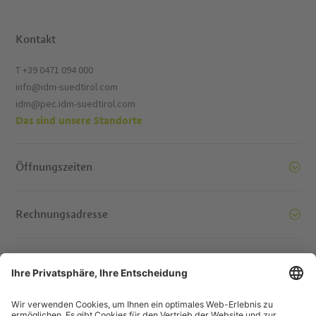
Kontakt
T +39 0471 094 000
info@idm-suedtirol.com
idm@pec.idm-suedtirol.com
Das sind unsere Standorte
Öffnungszeiten
Rechnungsadresse