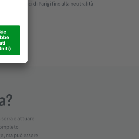
get climatici di Parigi fino alla neutralità
a?
s serra e attuare
completo.
ge, ma può essere