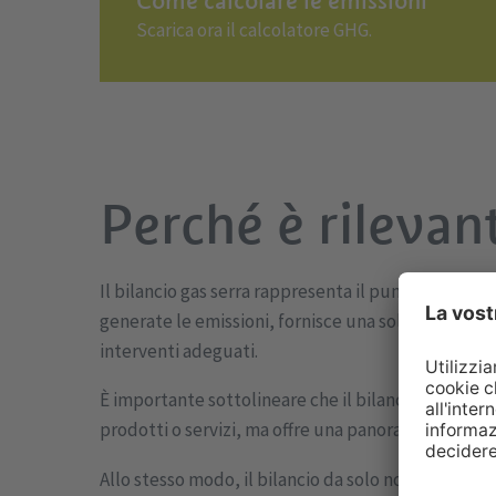
Come calcolare le emissioni
Scarica ora il calcolatore GHG.
Perché è rilevan
Il bilancio gas serra rappresenta il punto di part
generate le emissioni, fornisce una solida base pe
interventi adeguati.
È importante sottolineare che il bilancio gas serra
prodotti o servizi, ma offre una panoramica di tutt
Allo stesso modo, il bilancio da solo non produce 