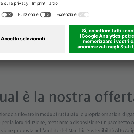
ontribuiscono al raggiungimento degli obiettivi generali, dai tar
iano Clima).
ual è la nostra offert
ziende a rilevare in modo strutturato le proprie emissioni di ga
ve per la loro riduzione, mettiamo a disposizione un pacchetto 
 viene proposta nell’ambito del Marchio Sostenibilità Alto Adi