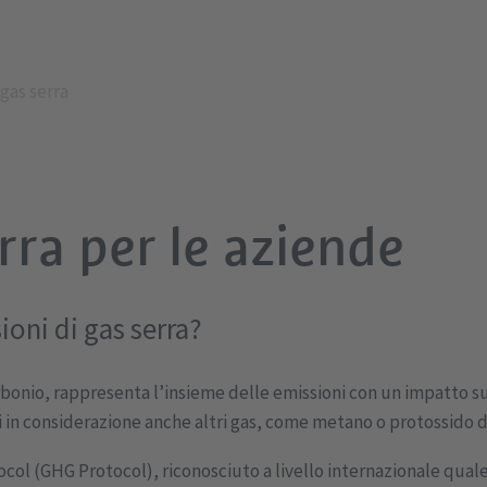
 gas serra
erra per le aziende
ioni di gas serra?
onio, rappresenta l’insieme delle emissioni con un impatto sul
 in considerazione anche altri gas, come metano o protossido di 
ocol (GHG Protocol), riconosciuto a livello internazionale qual