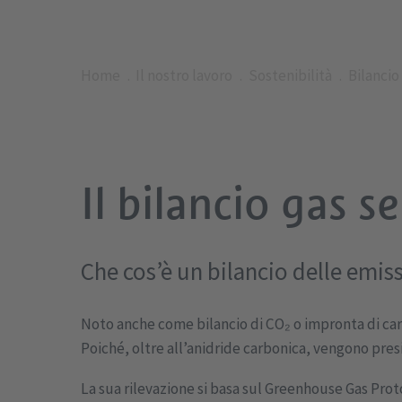
Home
Il nostro lavoro
Sostenibilità
Bilancio
Il bilancio gas s
Che cos’è un bilancio delle emiss
Noto anche come bilancio di CO₂ o impronta di carb
Poiché, oltre all’anidride carbonica, vengono presi
La sua rilevazione si basa sul Greenhouse Gas Prot