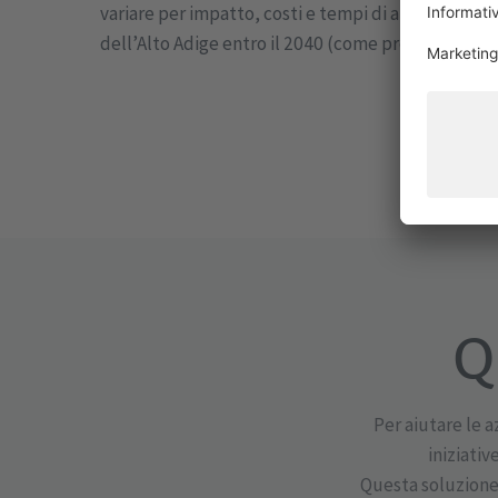
variare per impatto, costi e tempi di attuazione – c
dell’Alto Adige entro il 2040 (come previsto dal P
Q
Per aiutare le a
iniziati
Questa soluzione