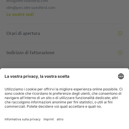
info@idm-suedtirol.com
idm@pec.idm-suedtirol.com
Le nostre sedi
Orari di apertura
Indirizzo di fatturazione
oi siamo pronti a spostare le montagne. E voi? Contattatec
© IDM Südtirol - Alto Adige
Jobs
Imprint
Informativa privacy