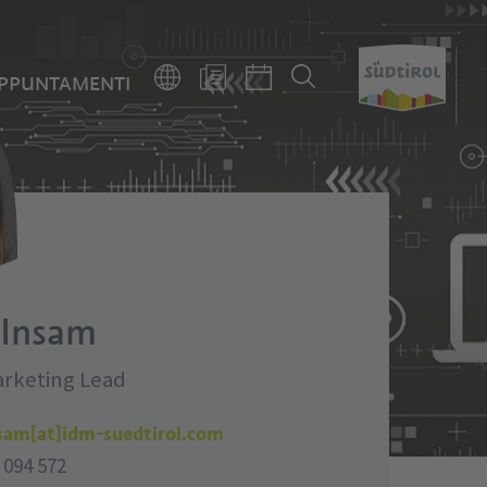
PPUNTAMENTI
 Insam
arketing Lead
nsam[at]idm-suedtirol.com
 094 572