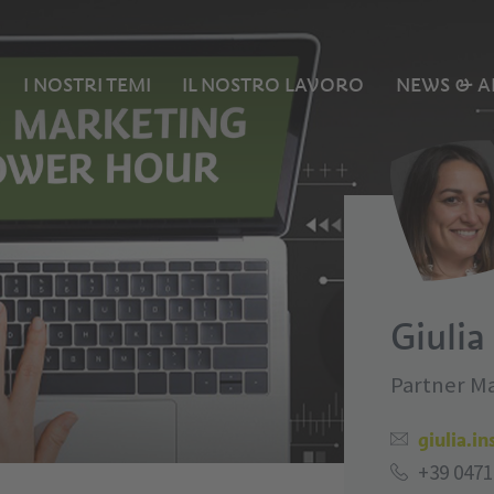
I NOSTRI TEMI
IL NOSTRO LAVORO
NEWS & A
Giulia
Partner M
giulia.i
+39 0471