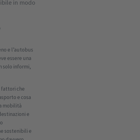
ibile in modo
e
reno e l’autobus
eve essere una
 solo informi,
fattori che
asporto e cosa
a mobilità
estinazioni e
io
 sostenibili e
ano davvero.