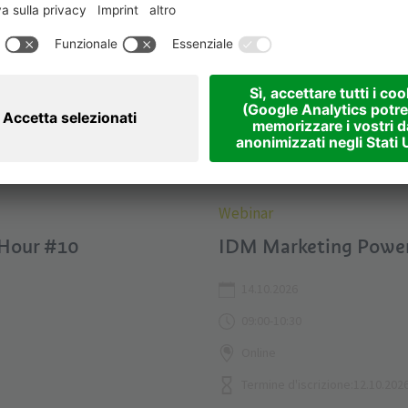
14
OCT
Webinar
Hour #10
IDM Marketing Powe
14.10.2026
09:00-10:30
Online
Termine d'iscrizione:12.10.202