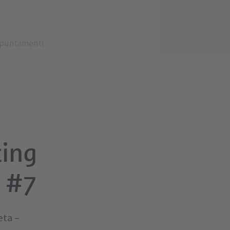
puntamenti
ing
 #7
eta –