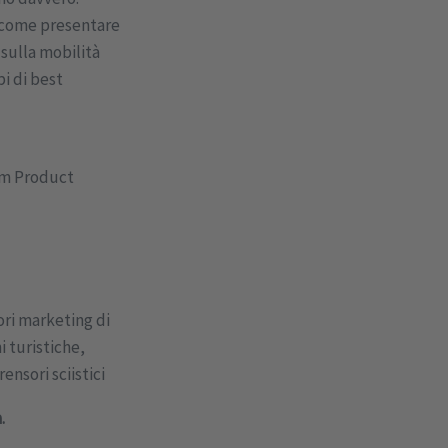
u come presentare
 sulla mobilità
i di best
am Product
ori marketing di
i turistiche,
ensori sciistici
.