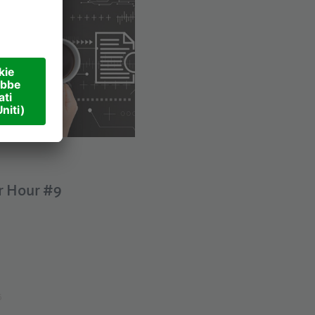
r Hour #9
6