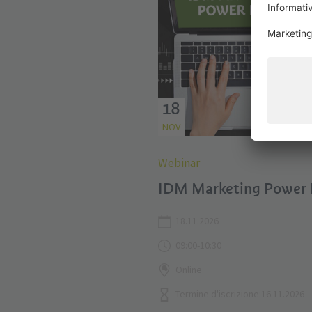
18
NOV
Webinar
IDM Marketing Power 
18.11.2026
09:00-10:30
Online
Termine d'iscrizione:16.11.2026