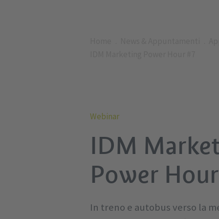
Home
News & Appuntamenti
Ap
IDM Marketing Power Hour #7
Webinar
IDM Market
Power Hour
In treno e autobus verso la m