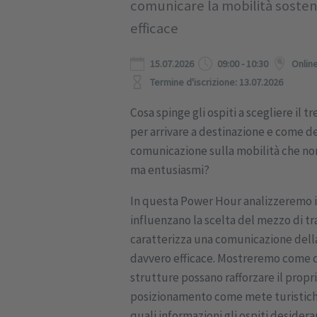
comunicare la mobilità sosten
efficace
15.07.2026
09:00 - 10:30
Onlin
Termine d'iscrizione: 13.07.2026
Cosa spinge gli ospiti a scegliere il t
per arrivare a destinazione e come d
comunicazione sulla mobilità che non
ma entusiasmi?
In questa Power Hour analizzeremo i 
influenzano la scelta del mezzo di tr
caratterizza una comunicazione dell
davvero efficace. Mostreremo come d
strutture possano rafforzare il propr
posizionamento come mete turistiche
quali informazioni gli ospiti desider