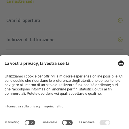
Le nostre sedi
Orari di apertura
Indirizzo di fatturazione
oi siamo pronti a spostare le montagne. E voi? Contattatec
© IDM Südtirol - Alto Adige
Jobs
Imprint
Informativa privacy
Dichiarazione di accessibilità
Società trasparente
Progetti UE
Concorsi a premi
Sitemap
Impostazione cookie