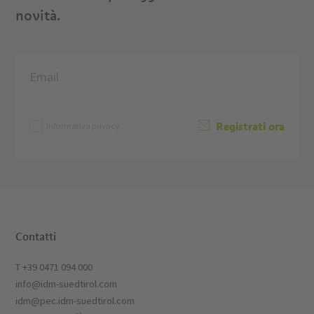
novità.
Registrati ora
Informativa privacy
Contatti
T +39 0471 094 000
info@idm-suedtirol.com
idm@pec.idm-suedtirol.com