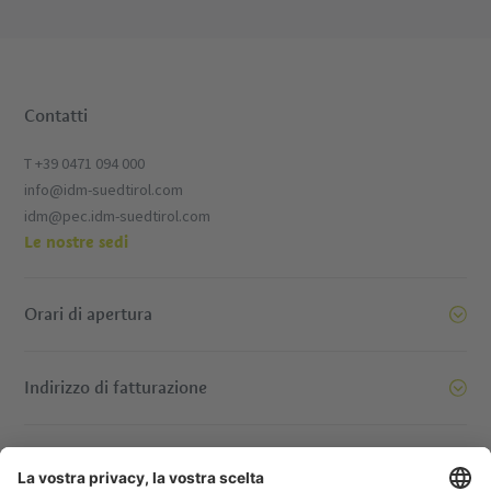
Contatti
T +39 0471 094 000
info@idm-suedtirol.com
idm@pec.idm-suedtirol.com
Le nostre sedi
Orari di apertura
Indirizzo di fatturazione