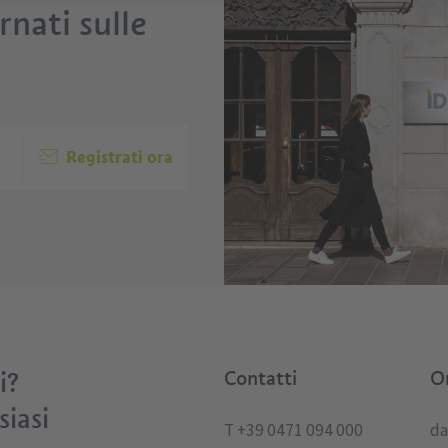
nati sulle
Registrati ora
i?
Contatti
Or
siasi
T +39 0471 094 000
da