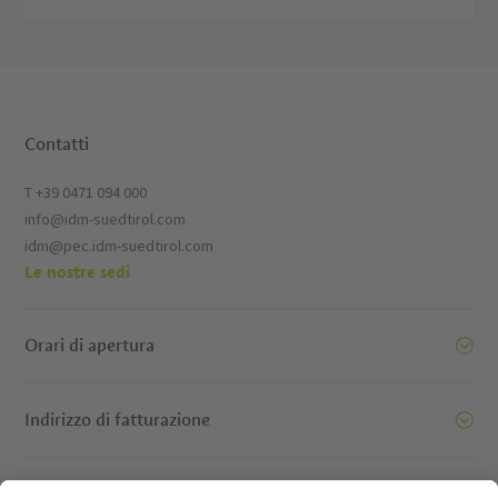
Contatti
T +39 0471 094 000
info@idm-suedtirol.com
idm@pec.idm-suedtirol.com
Le nostre sedi
Orari di apertura
Indirizzo di fatturazione