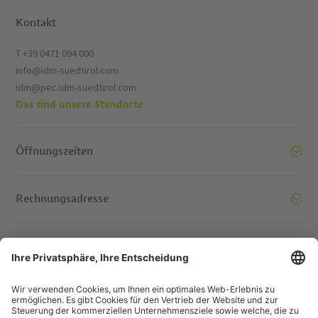
Kontakt
T +39 0471 094 000
info@idm-suedtirol.com
idm@pec.idm-suedtirol.com
Das sind unsere Standorte
Öffnungszeiten
Rechnungsadresse