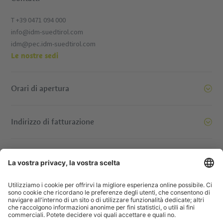
T +39 0471 094 000
info@idm-suedtirol.com
idm@pec.idm-suedtirol.com
Le nostre sedi
Orari di apertura
Indirizzo di fatturazione
oi siamo pronti a spostare le montagne. E voi? Contattatec