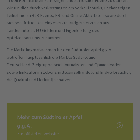
in den Kernmärkten zu festigen und auf lokaler Ebene zu stärken.
Wir tun dies durch Verkostungen am Verkaufspunkt, Fachanzeigen,
Teilnahme an B2B-Events, PR- und Online-Aktivitäten sowie durch
Messeauftritte. Das eingesetzte Budget setzt sich aus
Landesmitteln, EU-Geldern und Eigenleistung des
Apfelkonsortiums zusammen.
Die Marketingmaßnahmen für den Südtiroler Apfel g.g.A.
betreffen hauptsächlich die Märkte Südtirol und
Deutschland. Zielgruppe sind Journalisten und Opinionleader
sowie Einkäufer im Lebensmitteleinzelhandel und Endverbraucher,
die Qualität und Herkunft schätzen.
Mehr zum Südtiroler Apfel
g.g.A.
Zur offiziellen Website