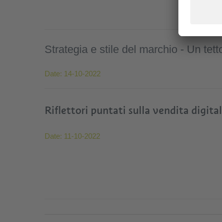
Strategia e stile del marchio - Un tett
Date:
14-10-2022
Riflettori puntati sulla vendita digita
Date:
11-10-2022