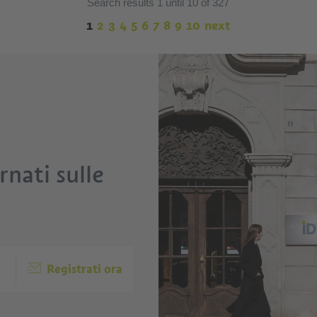
Search results 1 until 10 of 327
1
2
3
4
5
6
7
8
9
10
next
nati sulle
Registrati ora