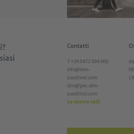
i?
Contatti
Or
siasi
T +39 0471 094 000
da
info@idm-
08
suedtirol.com
14
idm@pec.idm-
suedtirol.com
Le nostre sedi