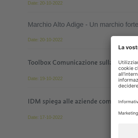
Date:
20-10-2022
Marchio Alto Adige - Un marchio forte
Date:
20-10-2022
Toolbox Comunicazione sulla sostenibil
Date:
19-10-2022
IDM spiega alle aziende come vendere 
Date:
17-10-2022