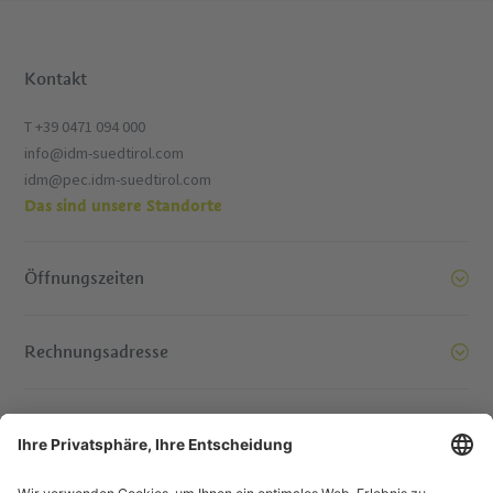
Kontakt
T +39 0471 094 000
info@idm-suedtirol.com
idm@pec.idm-suedtirol.com
Das sind unsere Standorte
Öffnungszeiten
Rechnungsadresse