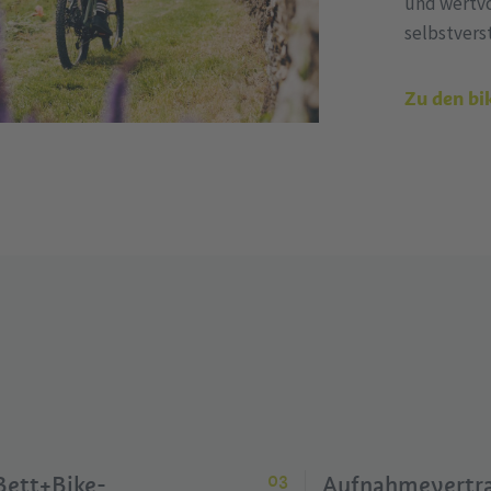
und wertvo
selbstvers
Zu den bi
Bett+Bike-
Aufnahmevertr