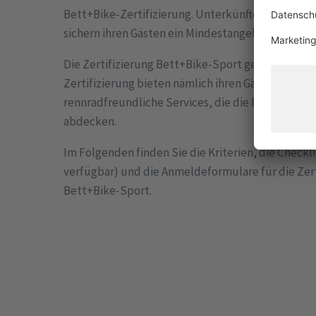
Bett+Bike-Zertifizierung. Unterkünfte, die mit die
sichern ihren Gästen ein Mindestangebot radfreun
Die Zertifizierung Bett+Bike-Sport geht darüber 
Zertifizierung bieten nämlich ihren Gästen zusät
rennradfreundliche Services, die die Bereiche Se
abdecken.
Im Folgenden finden Sie die Kriterien, die Checkl
verfügbar) und die Anmeldeformulare für die Zer
Bett+Bike-Sport.