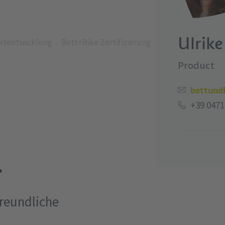
Ulrike
ktentwicklung
Bett+Bike Zertifizierung
Product
bettund
+39 0471
.
freundliche
n