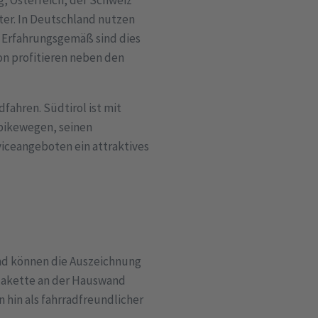
er. In Deutschland nutzen
. Erfahrungsgemäß sind dies
n profitieren neben den
ahren. Südtirol ist mit
bikewegen, seinen
iceangeboten ein attraktives
und können die Auszeichnung
plakette an der Hauswand
 hin als fahrradfreundlicher