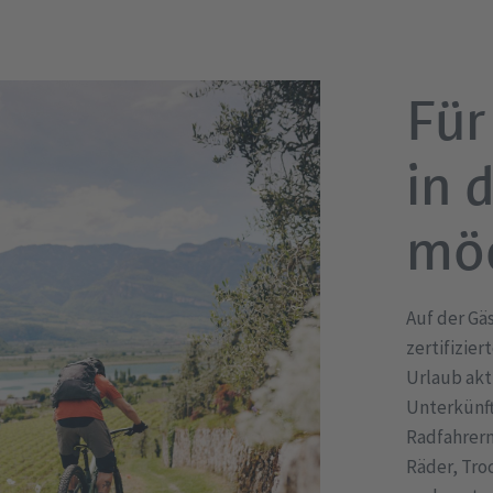
Für 
in 
mö
Auf der Gä
zertifizier
Urlaub akt
Unterkünft
Radfahrern
Räder, Tro