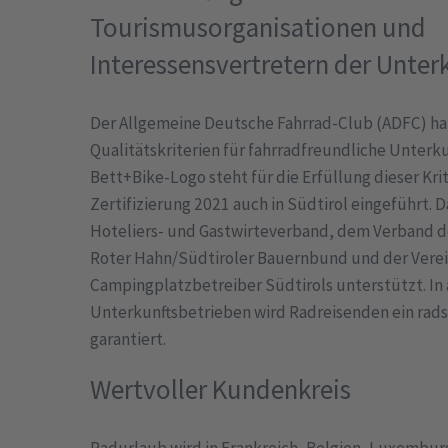
Tourismusorganisationen und
Interessensvertretern der Unter
Der Allgemeine Deutsche Fahrrad-Club (ADFC) hat
Qualitätskriterien für fahrradfreundliche Unterk
Bett+Bike-Logo steht für die Erfüllung dieser Krit
Zertifizierung 2021 auch in Südtirol eingeführt.
Hoteliers- und Gastwirteverband, dem Verband de
Roter Hahn/Südtiroler Bauernbund und der Verei
Campingplatzbetreiber Südtirols unterstützt. In a
Unterkunftsbetrieben wird Radreisenden ein rads
garantiert.
Wertvoller Kundenkreis
Radurlaub wird in Frankreich, Belgien, Luxemburg