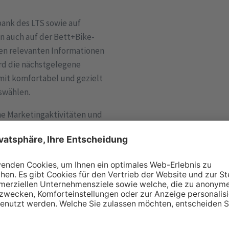
ank des LTS sowie auf
en auch auf der Bett+Bike-
len relevanten Informationen
ird die nächstgelegene
it komfortabel und gezielt
swählen.
e Marketingaktivitäten und
mmenarbeit mit dem ADFC
ch in Deutschland bekannt
und Bett+Bike-Sport
ehen im Mittelpunkt der