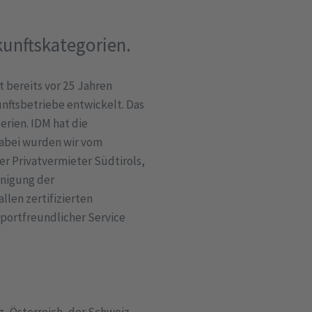
kunftskategorien.
 bereits vor 25 Jahren
unftsbetriebe entwickelt. Das
erien. IDM hat die
 Dabei wurden wir vom
r Privatvermieter Südtirols,
nigung der
llen zertifizierten
portfreundlicher Service
, Österreich, der Schweiz