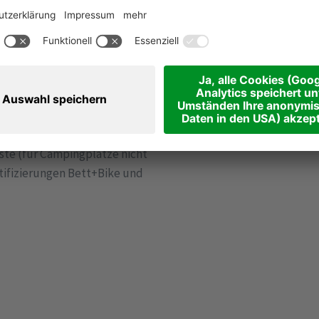
sem Label zertifiziert sind,
dlicher Serviceleistungen zu.
hinaus. Unterkünfte mit dieser
zlich mountainbike- und
rvice, Pflege und Technik
iste (für Campingplätze nicht
tifizierungen Bett+Bike und