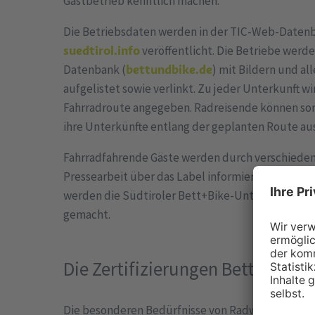
Gastbetrieb kenntlich machen.
Die Betriebsdaten werden in der TIC-Web-Datenb
suedtirol.info
veröffentlicht. Die Betriebe werd
Datenbank (
bettundbike.de
) mit Bildern und al
aufgelistet sowie verlinkt. Zu jeder Unterkunft w
Fahrradroute angegeben. Radreisende können som
ihre Unterkünfte entlang der geplanten Route au
Fahrradfahrende Gäste werden durch verschieden
Pressearbeit über das Label informiert. In Zusa
werden die Südtiroler Bett+Bike-Unterkünfte au
gemacht.
Die Zertifizierungen Bett+Bike 
Die besonderen Bedürfnisse von Radwanderern st