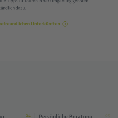
lle Tipps zu Touren in der Umgebung gehören
tändlich dazu.
kefreundlichen Unterkünften
ag
Persönliche Beratung