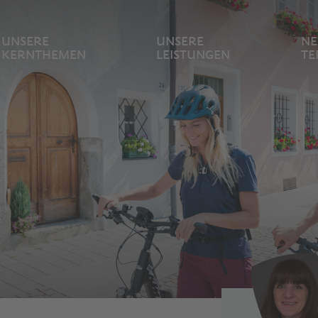
UNSERE
UNSERE
NE
KERNTHEMEN
LEISTUNGEN
TE