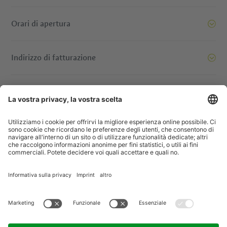
Orari di apertura
Indirizzo di fatturazione
oi siamo pronti a spostare le montagne. E voi? Contattatec
© IDM Südtirol - Alto Adige
Jobs
Imprint
Informativa privacy
Dichiarazione di accessibilità
Società trasparente
Progetti UE
Concorsi a premi
Sitemap
Impostazione cookie
produced by